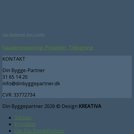
Chr. Wintersvej, Kgs. Lyngby
Facaderenovering, Projekter, Tilbygning
KONTAKT
Din Bygge-Partner
31 65 14 20
info@dinbyggepartner.dk
CVR: 33772734
Din Byggepartner 2026 © Design
KREATIVA
Ydelser
Projekter
Om Din ByggePartner