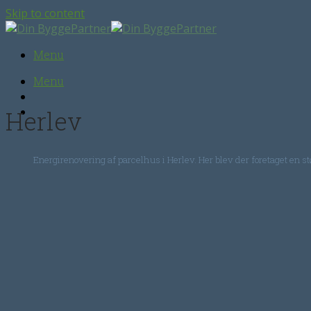
Skip to content
Menu
Menu
Herlev
Energirenovering af parcelhus i Herlev. Her blev der foretaget en st